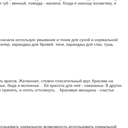
я губ - винный, помада - малина. Когда я наношу косметику, я
сначала использую умывание и тоник для сухой и нормальной
силер, карандаш для бровей, тени, карандаш для глаз, тушь,
 врагов, Желанная, словно спасательный круг, Красива на
нье, беда и волненье… Её красота для неё - наказанье, В других
и принять, и опять оттолкнуть… Красивая женщина - счастье
льзовать уникальную возможность использовать уникальной