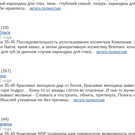
ный карандаш для глаз, тени - глубокий серый, лазурь, карандаш дл
бе нравлюсь...
читать полностью
(10)
Ольга
2 года
я 35-45 Последовательность использования косметики Компании: 
и Natria, крем какао, а затем декоративную косметику Bremani: кон
для губ (в данном случае карандаш для глаз),..
читать полностью
(267)
яна
2 года
 35-45 Красивая женщина-дар от Богов, Красивая женщина-зависть
 горе подруг… Кому-то от жажды глоток во спасенье, И чье-то муче
зывает желанье - Сломать и построить, обнять, притянуть, Понять 
Мыслей утешенье не без причины...
читать полностью
(44)
Галина
2 года
я 35-45 Компания NSP подарила нам прекрасную возможность испо