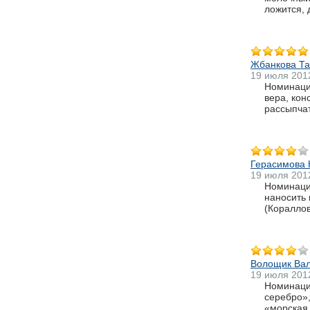
ложится, 
Жбанкова Та
19 июля 201
Номинаци
вера, кон
рассыпчат
Герасимова 
19 июля 201
Номинация
наносить 
(Кораллов
Волощик Ва
19 июля 201
Номинация
серебро»,
«морская 