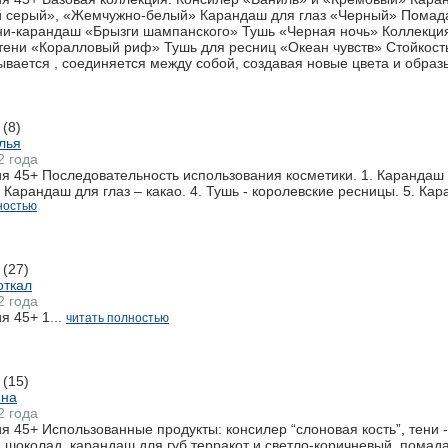
й серый», «Жемчужно-белый» Карандаш для глаз «Черный» Помад
ени-карандаш «Брызги шампанского» Тушь «Черная ночь» Коллекци
ени «Коралловый риф» Тушь для ресниц «Океан чувств» Стойкость и
вается , соединяется между собой, создавая новые цвета и образы
(8)
лья
2 года
 45+ Последовательность использования косметики. 1. Карандаш д
. Карандаш для глаз – какао. 4. Тушь - королевские ресницы. 5. Кара
ностью
(27)
откал
2 года
 45+ 1...
читать полностью
(15)
яна
2 года
 45+ Использованные продукты: консилер “слоновая кость”, тени 
шоколад, карандаш для губ терракот и светло-коричневый, помада