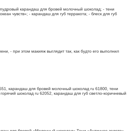
- пудровый карандаш для бровей молочный шоколад; - тени
кеан чувств»; - карандаш для губ терракота; - блеск для губ
и, - при этом макияж выглядит так, как будто его выполнил
651, карандаш для бровей молочный шоколад ru 61800, тени
ь горячий шоколад ru 62052, карандаш для губ светло-коричневый
ндаш для бровей «Молочный шоколад» Тени «Античное золото»,