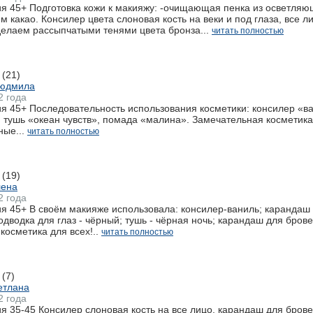
 45+ Подготовка кожи к макияжу: -очищающая пенка из осветляюще
ем какао. Консилер цвета слоновая кость на веки и под глаза, вс
делаем рассыпчатыми тенями цвета бронза...
читать полностью
(21)
Людмила
2 года
 45+ Последовательность использования косметики: консилер «ва
 тушь «океан чувств», помада «малина». Замечательная косметика
ые...
читать полностью
(19)
лена
2 года
 45+ В своём макияже использовала: консилер-ваниль; карандаш дл
одводка для глаз - чёрный; тушь - чёрная ночь; карандаш для брове
косметика для всех!..
читать полностью
(7)
етлана
2 года
 35-45 Консилер слоновая кость на все лицо, карандаш для брове