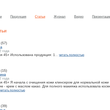
и
Продукция
Статьи
Журнал
Видео
Презентаци
тьи
(57)
на
2 года
 45+ Использована продукция: 1...
читать полностью
(15)
Нина
2 года
 45+ Я начала с очищения кожи клинсером для нормальной кожи из 
е - крем с маслом какао. Для полного макияжа использовала косме
читать полностью
(39)
лья