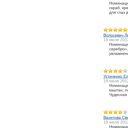
Номинация
скраб, кр
для глаз 
Волосевич 
19 июля 201
Номинация
серебро»,
увлажненн
Устиченко Е
19 июля 201
Номинация
каштан; п
Чудесная 
Вахитова Св
19 июля 201
Номинация