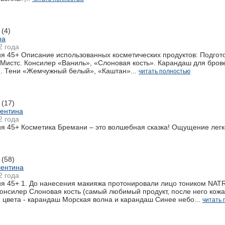
(4)
ра
2 года
я 45+ Описание использованных косметических продуктов: Подгот
 Мистс. Консилер «Ваниль», «Слоновая кость». Карандаш для бро
. Тени «Жемчужный белый», «Каштан»...
читать полностью
(17)
ентина
2 года
 45+ Косметика Бремани – это волшебная сказка! Ощущение легко
(58)
лентина
2 года
 45+ 1. До нанесения макияжа протонировали лицо тоником NATRIA
онсилер Слоновая кость (самый любимый продукт, после него кожа 
 цвета - карандаш Морская волна и карандаш Синее небо...
читать