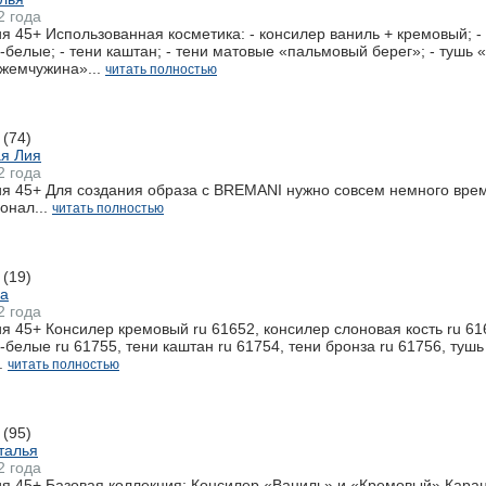
2 года
 45+ Использованная косметика: - консилер ваниль + кремовый; 
белые; - тени каштан; - тени матовые «пальмовый берег»; - тушь «о
жемчужина»...
читать полностью
(74)
я Лия
2 года
 45+ Для создания образа с BREMANI нужно совсем немного времен
нал...
читать полностью
(19)
на
2 года
 45+ Консилер кремовый ru 61652, консилер слоновая кость ru 61
белые ru 61755, тени каштан ru 61754, тени бронза ru 61756, туш
.
читать полностью
(95)
талья
2 года
я 45+ Базовая коллекция: Консилер «Ваниль» и «Кремовый» Кара