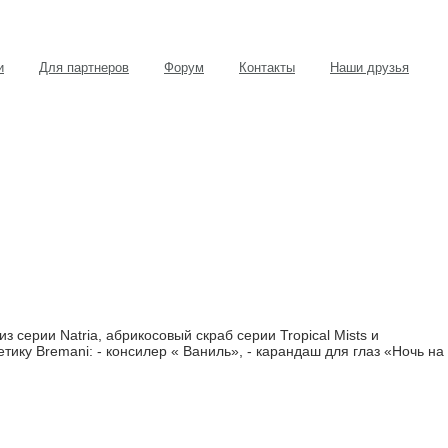
и
Для партнеров
Форум
Контакты
Наши друзья
серии Natria, абрикосовый скраб серии Tropical Mists и
тику Bremani: - консилер « Ваниль», - карандаш для глаз «Ночь на