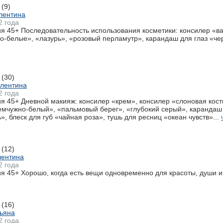
(9)
лентина
2 года
я 45+ Последовательность использования косметики: консилер «в
-белые», «лазурь», «розовый перламутр», карандаш для глаз «че
(30)
алентина
2 года
я 45+ Дневной макияж: консилер «крем», консилер «слоновая кос
мчужно-белый», «пальмовый берег», «глубокий серый», карандаш 
, блеск для губ «чайная роза», тушь для ресниц «океан чувств»...
(12)
лентина
2 года
 45+ Хорошо, когда есть вещи одновременно для красоты, души и 
(16)
ьяна
2 года