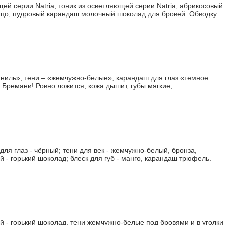
й серии Natria, тоник из осветляющей серии Natria, абрикосовый
е лицо, пудровый карандаш молочный шоколад для бровей. Обводку
ниль», тени – «жемчужно-белые», карандаш для глаз «темное
 Бремани! Ровно ложится, кожа дышит, губы мягкие,
я глаз - чёрный; тени для век - жемчужно-белый, бронза,
й - горький шоколад; блеск для губ - манго, карандаш трюфель.
й - горький шоколад, тени жемчужно-белые под бровями и в уголки