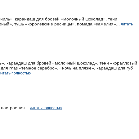
аниль», карандаш для бровей «молочный шоколад», тени
рный», тушь «королевские ресницы», помада «камелия»...
читать
ть», карандаш для бровей «молочный шоколад», тени «коралловый
для глаз «темное серебро», «ночь на пляже», карандаш для губ
читать полностью
настроения...
читать полностью