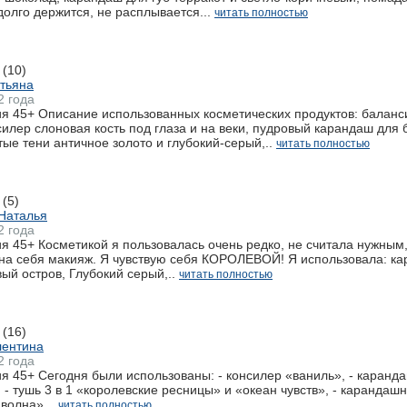
долго держится, не расплывается...
читать полностью
(10)
тьяна
2 года
я 45+ Описание использованных косметических продуктов: баланс
силер слоновая кость под глаза и на веки, пудровый карандаш дл
ые тени античное золото и глубокий-серый,..
читать полностью
(5)
Наталья
2 года
 45+ Косметикой я пользовалась очень редко, не считала нужным,
на себя макияж. Я чувствую себя КОРОЛЕВОЙ! Я использовала: кар
ый остров, Глубокий серый,..
читать полностью
(16)
лентина
2 года
 45+ Сегодня были использованы: - консилер «ваниль», - каранда
 - тушь 3 в 1 «королевские ресницы» и «океан чувств», - каранда
волна»,..
читать полностью