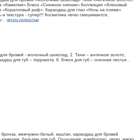
а «Камелия» Блеск «Снежное сияние» Коллекция «Кленовый
я «Коралловый риф»: Карандаш для глаз «Ночь на пляже»
 текстура - супер!!! Косметика легко смешивается,
...
читать полностью
ля бровей - молочный шоколад. 2. Тени – античное золото,
ндаш для губ – терракота. 6. Блеск для губ – осенние листья...
- бронза, жемчужно-белый, каштан, карандаш для бровей
 камелия, бальзам для губ. Ощущения: комфортно, легко, мягко