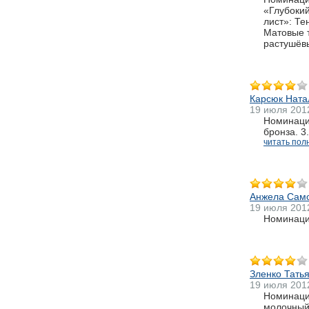
«Глубоки
лист»: Т
Матовые т
растушёвы
Карсюк Ната
19 июля 201
Номинация
бронза. 3
читать пол
Анжела Сам
19 июля 201
Номинация
Зленко Тать
19 июля 201
Номинация
молочный 