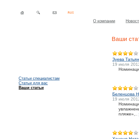
О компании
Новост
Ваши ста
Зуева Татья
19 июля 201
Номинация
Статьи специалистам
Статьи для вас
Ваши статьи
Беленцова 
19 июля 201
Номинация
увлажнени
пляже»,..
Ханеня Ната