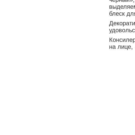
выделяем
блеск дл
Декорати
удовольс
Консилер
на лице,