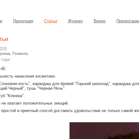
и
Продукция
Статьи
Журнал
Видео
Презентаци
тьи
(
12
)
рина, Гомель
 года
-45
ьность нанесения косметики:
Слоновая кость", карандаш для бровей "Горький шоколад", карандаш для
щий Черный", тушь "Черная Ночь".
губ "Клюква".
о не хватает положительных эмоций.
 простой и приятный способ доставить удовольствие не только самой же