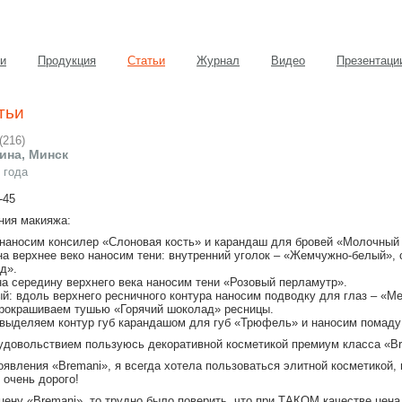
и
Продукция
Статьи
Журнал
Видео
Презентаци
тьи
(
216
)
ина, Минск
 года
-45
ния макияжа:
 наносим консилер «Слоновая кость» и карандаш для бровей «Молочный
 на верхнее веко наносим тени: внутренний уголок – «Жемчужно-белый»,
д».
на середину верхнего века наносим тени «Розовый перламутр».
ый: вдоль верхнего ресничного контура наносим подводку для глаз – «
прокрашиваем тушью «Горячий шоколад» ресницы.
 выделяем контур губ карандашом для губ «Трюфель» и наносим помаду
удовольствием пользуюсь декоративной косметикой премиум класса «Br
явления «Bremani», я всегда хотела пользоваться элитной косметикой, в
 очень дорого!
цену «Bremani», то трудно было поверить, что при ТАКОМ качестве цена