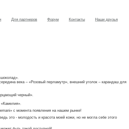
и
Для партнеров
Форум
Контакты
Наши друзья
 шоколад».
 середина века – «Розовый перламутр», внешний уголок – карандаш для
Мерцающий черный».
 «Камелия».
emani» с момента появления на нашем рынке!
едь это - молодость и красота моей кожи, но не могла себе этого
 может быть такой доступной!