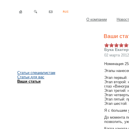
О компании
Новост
Ваши ста
Бука Екатер
02 марта 2012
Номинация 25
Этапы нанесе
Статьи специалистам
Статьи для вас
Этап первый:
Ваши статьи
Этап второй:
глаз «Виногра
Этап третий: 
Этап четверт
Этап пятый: 
Этап шестой:
Я с большим 
До момента по
позволить, уж
Когда узнала 