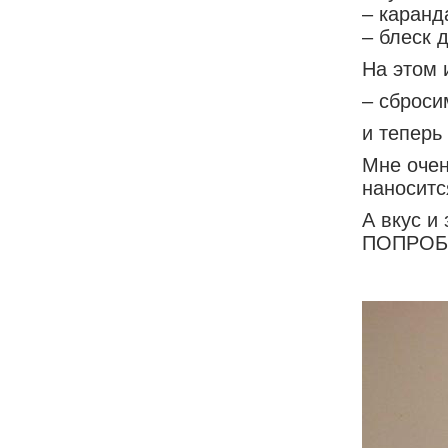
– каранд
– блеск 
На этом 
– сброс
и теперь
Мне очен
наноситс
А вкус и
ПОПРОБУ