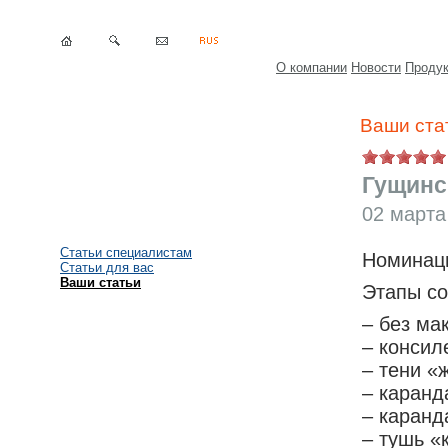
О компании
Новости
Проду
Ваши ста
Гущинс
02 марта
Статьи специалистам
Номинац
Статьи для вас
Ваши статьи
Этапы со
– без ма
– консил
– тени «
– каранд
– каранд
– тушь «