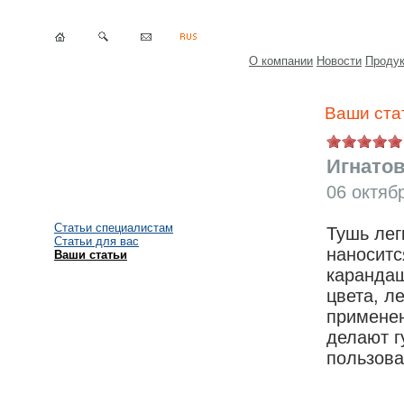
О компании
Новости
Проду
Ваши ста
Игнатов
06 октяб
Статьи специалистам
Тушь лег
Статьи для вас
наноситс
Ваши статьи
карандаш
цвета, л
применен
делают г
пользова