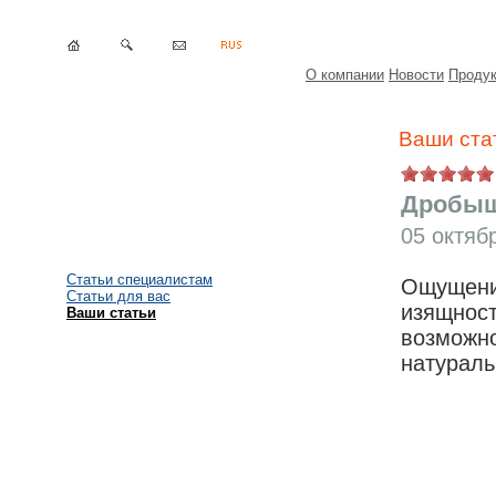
О компании
Новости
Проду
Ваши ста
Дробыш
05 октяб
Статьи специалистам
Ощущения
Статьи для вас
изящност
Ваши статьи
возможно
натураль