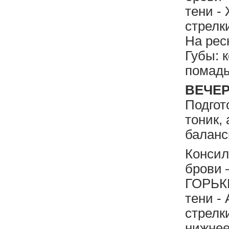
тени 
стрел
На рес
Губы: 
помады
ВЕЧЕ
Подгот
тоник,
баланс
Конси
брови
ГОРЬК
тени 
стрел
нижнее