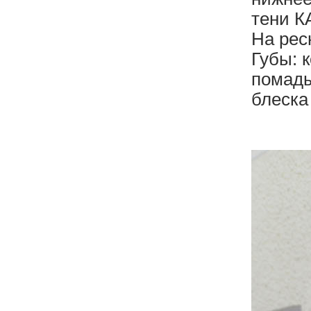
тени 
На рес
Губы: 
помад
блеска