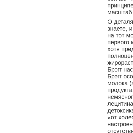
принципе
масштаб 
О деталя
знаете, 
на тот м
первого 
хотя пре
полноцен
жирораст
Брэгг на
Брэгг ос
молока (
продукта
немясног
лецитина
детоксик
«от холе
настроен
отсутств