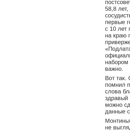
постсове
58,8 лет
сосудист
первые г
с 10 лет
на краю 
приверже
«Подлата
официаль
набором 
важно.
Вот так.
помнил п
слова бл
здравый 
можно сд
данные с
Монтинья
не выгля