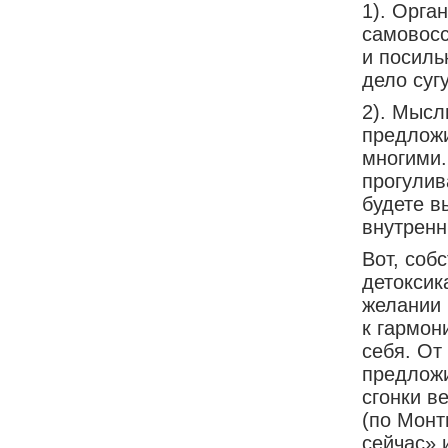
1). Орга
самовосс
и посиль
дело суг
2). Мысл
предложи
многими.
прогулив
будете в
внутренн
Вот, соб
детоксик
желании 
к гармон
себя. От
предложи
сгонки в
(по Монт
сейчас» 