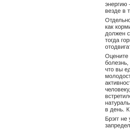
энергию 
везде в 
Отдельно
как корм
должен с
тогда го
отодвига
Оцените 
болезнь,
что вы е
молодост
активнос
человеку
встретил
натураль
в день. 
Брэгг не
запредел