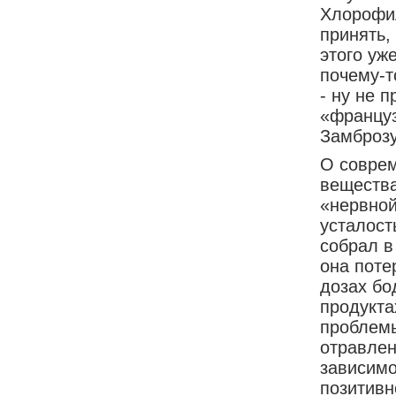
Хлорофил
принять,
этого уж
почему-т
- ну не 
«француз
Замброзу)
О соврем
вещества
«нервной
усталост
собрал в
она поте
дозах бо
продукта
проблемы
отравлен
зависимо
позитивн