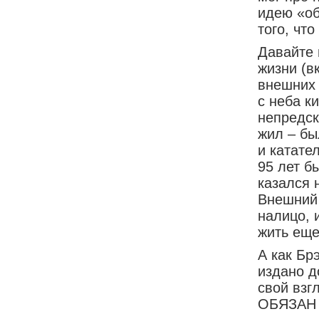
идею «об
того, что
Давайте 
жизни (в
внешних 
с неба к
непредск
жил – бы
и катате
95 лет б
казался 
Внешний 
налицо, 
жить еще
А как Бр
издано д
свой взг
ОБЯЗАН д