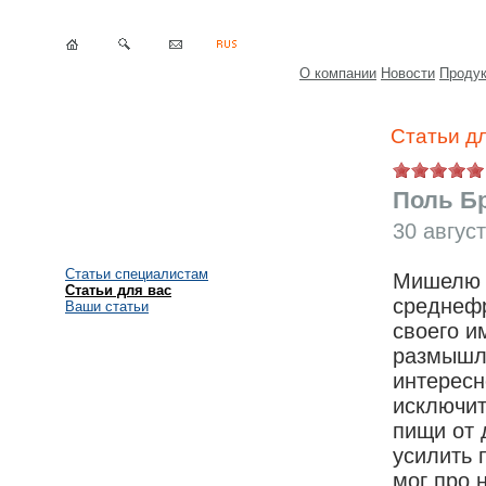
О компании
Новости
Проду
Статьи д
Поль Бр
30 авгус
Статьи специалистам
Мишелю М
Статьи для вас
среднефр
Ваши статьи
своего и
размышле
интересн
исключит
пищи от 
усилить 
мог про 